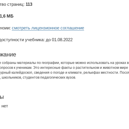
тво страниц:
113
1,6 МБ
ензии:
смотреть лицензионное соглашение
оступности учебника: до 01.08.2022
жание
е собраны материалы по географии, которые можно использовать на уроках в
вопросов к ученикам. Это интересные факты о растительном и животном мире 
урный калейдоскоп, сведения о погоде и климате, рельефах местности. Пос
 школьников, студентов педагогических вузов.
вы
 нет