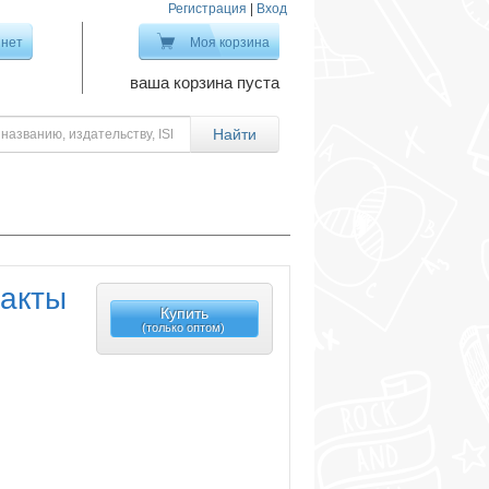
Регистрация
|
Вход
инет
Моя корзина
ваша корзина пуста
факты
Купить
(только оптом)