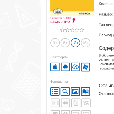
Количес
Размер:
Посмотреть 10%
БЕСПЛАТНО
Тип лиц
Период д
Содер
В сборник
Платформы
учителя, 
номенклат
географии,
Функционал
Отзы
Отзывов