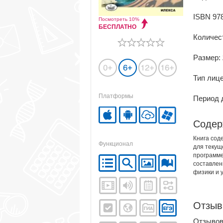
ISBN 978
Посмотреть 10%
БЕСПЛАТНО
Количес
Размер:
Тип лиц
Платформы
Период д
Содер
Книга сод
Функционал
для текущ
программе
составлен
физики и 
Отзы
Отзывов