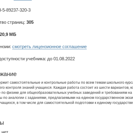
-5-89237-320-3
тво страниц:
305
20,9 МБ
ензии:
смотреть лицензионное соглашение
оступности учебника: до 01.08.2022
жание
ержит самостоятельные и контрольные работы по всем темам школьного курса
его контроля знаний учащихся. Каждая работа состоит из шести вариантов,
 по физике для общеобразовательных учебных заведений и требованиям на 
ы по аналогии с заданиями, предлагаемыми на едином государственном экза
учащихся, в том числе для самостоятельной подготовки к единому государств
вы
 нет