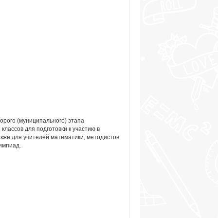
орого (муниципального) этапа
лассов для подготовки к участию в
акже для учителей математики, методистов
импиад.