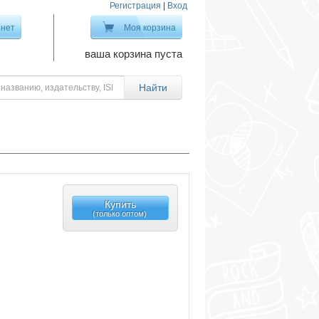
Регистрация
|
Вход
инет
Моя корзина
ваша корзина пуста
Купить
(только оптом)