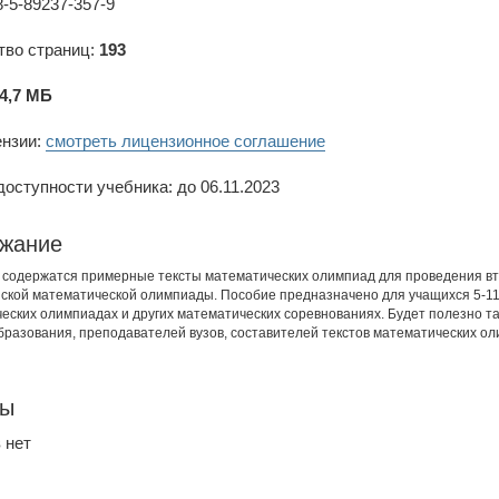
-5-89237-357-9
тво страниц:
193
4,7 МБ
ензии:
смотреть лицензионное соглашение
оступности учебника: до 06.11.2023
жание
 содержатся примерные тексты математических олимпиад для проведения вт
ской математической олимпиады. Пособие предназначено для учащихся 5-11 к
еских олимпиадах и других математических соревнованиях. Будет полезно т
бразования, преподавателей вузов, составителей текстов математических ол
вы
 нет