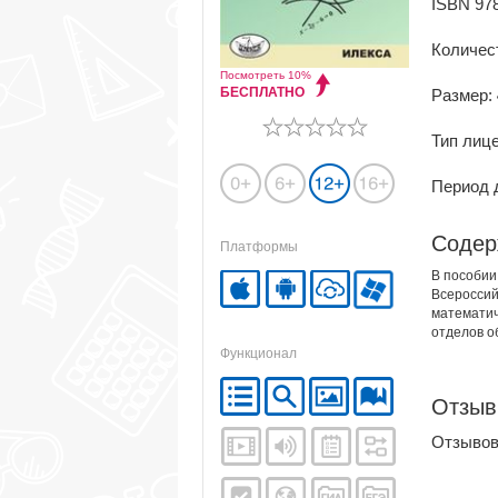
ISBN 978
Количес
Посмотреть 10%
БЕСПЛАТНО
Размер:
Тип лиц
Период д
Содер
Платформы
В пособии
Всероссий
математич
отделов о
Функционал
Отзы
Отзывов