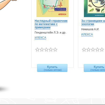
Наглядный справочник
За страницами 
по математике с
зоологии
примерами
Никишов А.И.
Генденштейн Л.Э. и др.
ИЛЕКСА
ИЛЕКСА
Купить
Купить
(только оптом)
(только опт