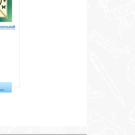
школьной
ом)