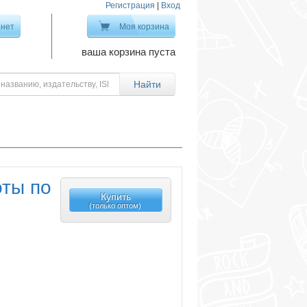
Регистрация
|
Вход
инет
Моя корзина
ваша корзина пуста
оты по
Купить
(только оптом)