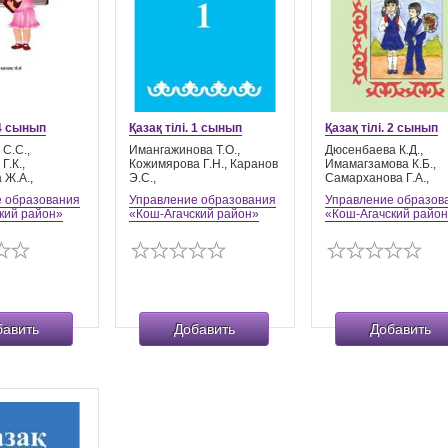
 4 сынып
Қазақ тілі. 1 сынып
Қазақ тілі. 2 сынып
С.С.,
Имангажинова Т.О.,
Дюсенбаева К.Д.,
Г.К.,
Кожимярова Г.Н., Каранов
Имамагзамова К.Б.,
 Ж.А.,
Э.C.,
Самарханова Г.А.,
 образования
Управление образования
Управление образов
кий район»
«Кош-Агачский район»
«Кош-Агачский райо
бавить
Добавить
Добавить