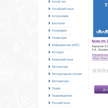
Алтай тил
Алтайский язык
Астрономия
Биология
География
Геометрия
Қазақ тілі.
Информатика (ИКТ)
Каранов Э.
А.К., Казак
История
Управление
«Кош-Агачс
Казахский язык
Литература
Литературное чтение
Математика
Право
До
Правоведение
Русский язык