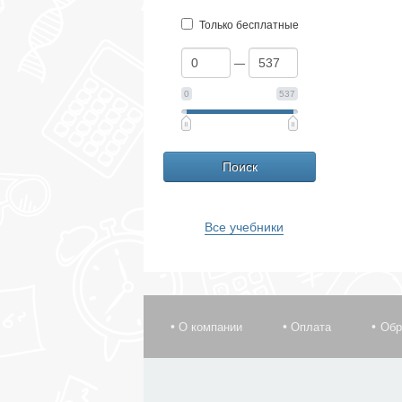
Только бесплатные
—
0
537
Все учебники
О компании
Оплата
Обр