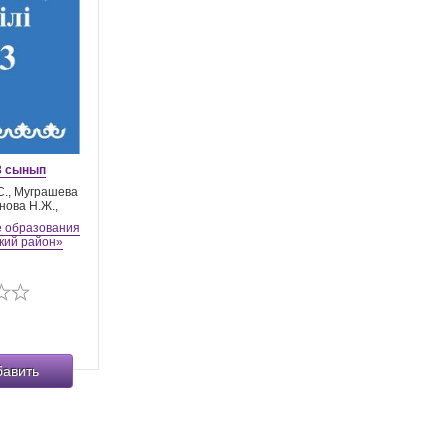
 3 сынып
С., Муграшева
енова Н.Ж.,
 образования
кий район»
бавить