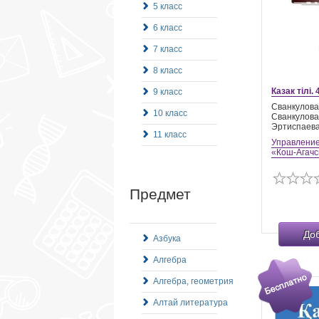
5 класс
6 класс
7 класс
8 класс
Казак тiлi.
9 класс
Сванкулова 
10 класс
Сванкулова 
Эртиспаева
11 класс
Управление
«Кош-Агачс
Предмет
До
Азбука
Алгебра
Алгебра, геометрия
Алтай литература