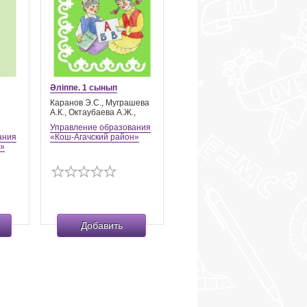
Әліппе. 1 сынып
Каранов Э.С., Муграшева
А.К., Октаубаева А.Ж.,
Управление образования
ания
«Кош-Агачский район»
н»
Добавить