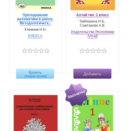
Преподавание
Алтай тил. 1 класс
математики в школе.
Тайборина Н.Б.,
Методологическ...
Самтакова А.В.
Хлевнюк Н.Н.
Издательство Республики
ИЛЕКСА
Алтай
Купить
Добавить
(только оптом)