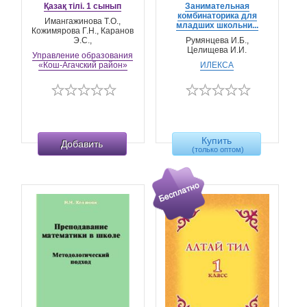
Қазақ тілі. 1 сынып
Занимательная
комбинаторика для
Имангажинова Т.О.,
младших школьни...
Кожимярова Г.Н., Каранов
Э.C.,
Румянцева И.Б.,
Целищева И.И.
Управление образования
«Кош-Агачский район»
ИЛЕКСА
Купить
Добавить
(только оптом)