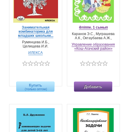
Занимательная
Әліппе. 1 сынып
комбинаторика для
Каранов Э.С., Муграшева
младших школьни...
А.К., Октаубаева А.Ж.,
Румянцева И.Б.,
Управление образования
Целищева И.И.
«Кош-Агачский район»
ИЛЕКСА
Купить
Добавить
(только оптом)