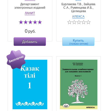
Департамент
Бурлакова Т.В., Зайцева
электронных изданий
С.А., Румянцева И.Б.,
Целищева
ЛАНИТ
ИЛЕКСА
0
руб.
Купить
Добавить
(только оптом)